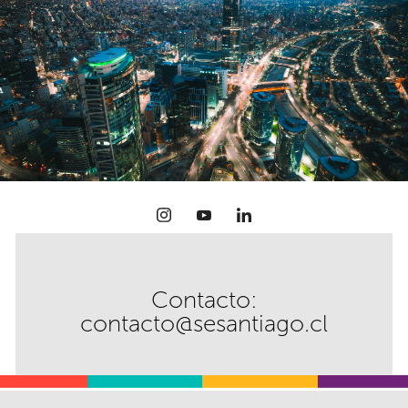
inteligentes,
los
sostenibles
proyectos
de
y
la
conectadas.
ciudad
Contacto:
contacto@sesantiago.cl