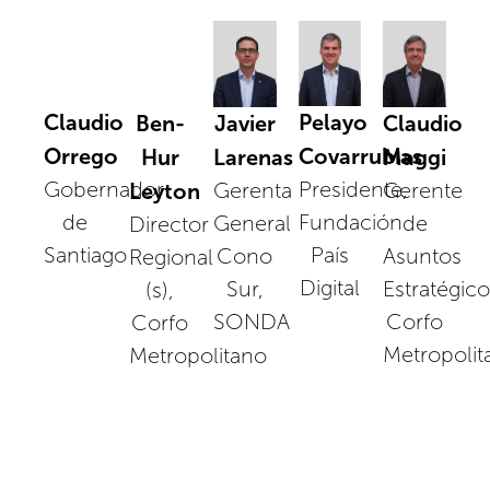
Claudio
Pelayo
Javier
Claudio
Ben-
Orrego
Covarrubias
Larenas
Maggi
Hur
Gobernador
Presidente,
Gerenta
Gerente
Leyton
de
Fundación
General
de
Director
Santiago
País
Cono
Asuntos
Regional
Digital
Sur,
Estratégico
(s),
SONDA
Corfo
Corfo
Metropolit
Metropolitano